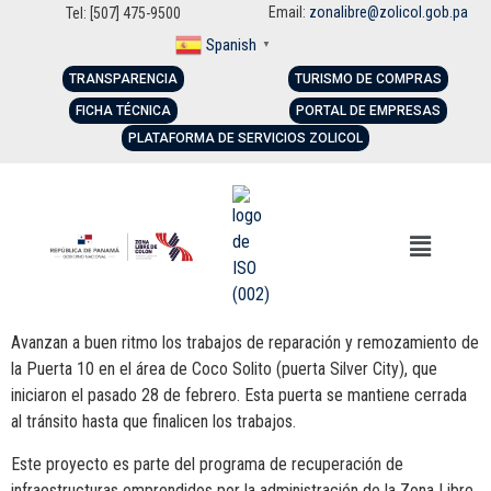
Email:
zonalibre@zolicol.gob.pa
Tel: [507] 475-9500
Spanish
▼
TRANSPARENCIA
TURISMO DE COMPRAS
FICHA TÉCNICA
PORTAL DE EMPRESAS
PLATAFORMA DE SERVICIOS ZOLICOL
Avanzan a buen ritmo los trabajos de reparación y remozamiento de
la Puerta 10 en el área de Coco Solito (puerta Silver City), que
iniciaron el pasado 28 de febrero. Esta puerta se mantiene cerrada
al tránsito hasta que finalicen los trabajos.
Este proyecto es parte del programa de recuperación de
infraestructuras emprendidos por la administración de la Zona Libre