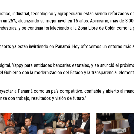
tico, industrial, tecnológico y agropecuario están siendo reforzados con
n un 25%, alcanzando su mejor nivel en 15 años. Asimismo, más de 3,0
ustrias, y se continúa fortaleciendo a la Zona Libre de Colón como la p
rts ya están invirtiendo en Panamá. Hoy ofrecemos un entorno más ági
igital, Yappy para entidades bancarias estatales, y se anunció el próxi
del Gobierno con la modernización del Estado y la transparencia, element
 proyectar a Panamá como un país competitivo, confiable y abierto al mu
za con trabajo, resultados y visión de futuro.”