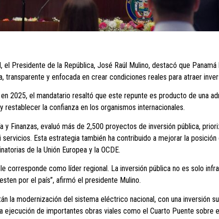
, el Presidente de la República, José Raúl Mulino, destacó que Panamá h
 transparente y enfocada en crear condiciones reales para atraer inversi
n 2025, el mandatario resaltó que este repunte es producto de una adm
 y restablecer la confianza en los organismos internacionales.
ía y Finanzas, evaluó más de 2,500 proyectos de inversión pública, pri
i servicios. Esta estrategia también ha contribuido a mejorar la posició
minatorias de la Unión Europea y la OCDE.
 corresponde como líder regional. La inversión pública no es solo infra
sten por el país”, afirmó el presidente Mulino.
 la modernización del sistema eléctrico nacional, con una inversión sup
 ejecución de importantes obras viales como el Cuarto Puente sobre el 