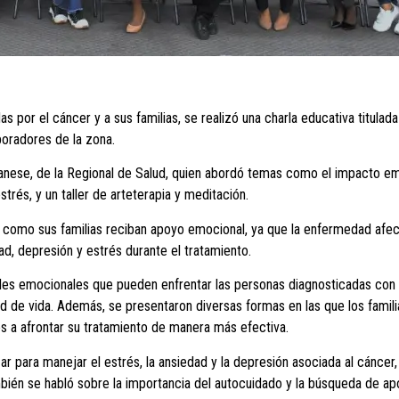
s por el cáncer y a sus familias, se realizó una charla educativa titulad
boradores de la zona.
banese, de la Regional de Salud, quien abordó temas como el impacto em
rés, y un taller de arteterapia y meditación.
 como sus familias reciban apoyo emocional, ya que la enfermedad afe
ad, depresión y estrés durante el tratamiento.
ltades emocionales que pueden enfrentar las personas diagnosticadas con
dad de vida. Además, se presentaron diversas formas en las que los fami
es a afrontar su tratamiento de manera más efectiva.
izar para manejar el estrés, la ansiedad y la depresión asociada al cánce
También se habló sobre la importancia del autocuidado y la búsqueda de a