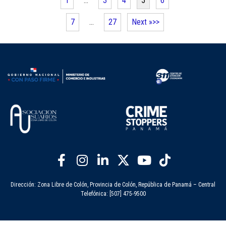
1
…
3
4
5
6
7
…
27
Next »
Dirección: Zona Libre de Colón, Provincia de Colón, República de Panamá – Central
Telefónica: [507] 475-9500