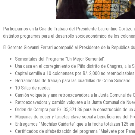
Participamos en la Gira de Trabajo del Presidente Laurentino Cortizo 
distintos programas para el desarrollo socioeconómico de los colone
El Gerente Giovanni Ferrari acompañó al Presidente de la República du
Sementales del Programa “Un Mejor Semental”.
Una casa en el corregimiento de Piña distrito de Chagres, a la Sr
Capital semilla a 10 colonenses por B/. 2,000 no reembolsables
Herramientas de trabajo para las cuadrillas de Colón Solidario.
10 Sillas de ruedas.
Camión volquete y una retroexcavadora a la Junta Comunal de 
Retroexcavadora y camión volquete a la Junta Comunal de Nue
Orden de Compra por B/. 35,371.36 para la construcción de un a
Máquinas de coser y tarjetas clave social a beneficiarios del 
Entregamos “Mochilas Cuidarte” que a la fecha totalizan 125 en 
Certificados de alfabetización del programa “Muévete por Panam