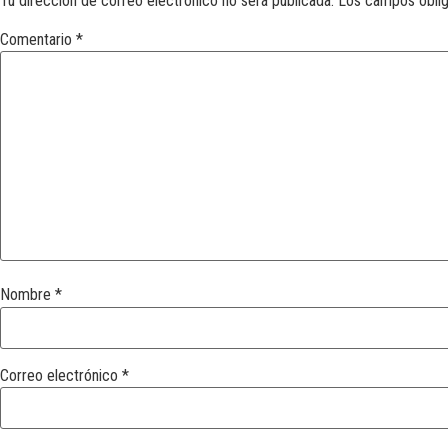
Tu dirección de correo electrónico no será publicada.
Los campos obli
Comentario
*
Nombre
*
Correo electrónico
*