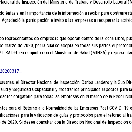
 Nacional de Inspección del Ministerio de Trabajo y Desarrollo Laboral 
ndo énfasis en la importancia de la información a recibir para contrarrest
radeció la participación e invitó a las empresas a recuperar la activi
r de representantes de empresas que operan dentro de la Zona Libre, pu
 marzo de 2020, por la cual se adopta en todas sus partes el protocolo
 MITRADEL en conjunto con el Ministerio de Salud (MINSA) y representan
2_20200317…
suarias, el Director Nacional de Inspección, Carlos Landero y la Sub Di
alud y Seguridad Ocupacional y mostrar los principales aspectos para l
arácter obligatorio para todas las empresas en el marco de la Resoluc
ientos para el Retorno a la Normalidad de las Empresas Post COVID -19 
ificaciones para la validación de guías y protocolos para el retorno al t
de 2020. Si desea consultar con la Dirección Nacional de Inspección