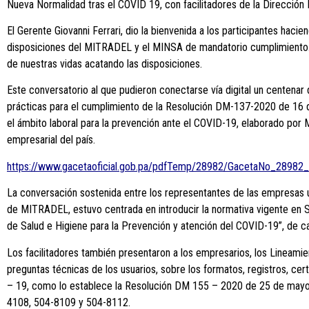
Nueva Normalidad tras el COVID 19, con facilitadores de la Dirección
El Gerente Giovanni Ferrari, dio la bienvenida a los participantes hacie
disposiciones del MITRADEL y el MINSA de mandatorio cumplimiento. Ag
de nuestras vidas acatando las disposiciones.
Este conversatorio al que pudieron conectarse vía digital un centena
prácticas para el cumplimiento de la Resolución DM-137-2020 de 16 de
el ámbito laboral para la prevención ante el COVID-19, elaborado por
empresarial del país.
https://www.gacetaoficial.gob.pa/pdfTemp/28982/GacetaNo_2898
La conversación sostenida entre los representantes de las empresas u
de MITRADEL, estuvo centrada en introducir la normativa vigente en S
de Salud e Higiene para la Prevención y atención del COVID-19”, de c
Los facilitadores también presentaron a los empresarios, los Lineam
preguntas técnicas de los usuarios, sobre los formatos, registros, cert
– 19, como lo establece la Resolución DM 155 – 2020 de 25 de mayo 
4108, 504-8109 y 504-8112.