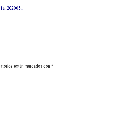
031a_202005…
gatorios están marcados con
*